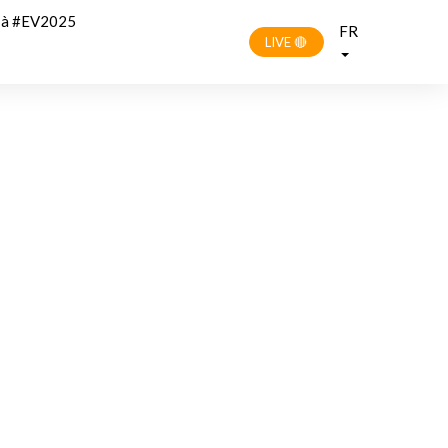
r à #EV2025
FR
LIVE 🔴