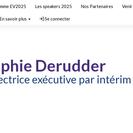
amme EV2025
Les speakers 2025
Nos Partenaires
Veni
En savoir plus
Se connecter
phie Derudder
ectrice exécutive par intérim