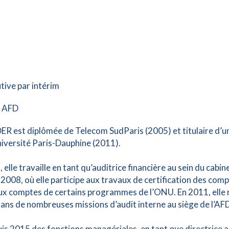
tive par intérim
 AFD
 est diplômée de Telecom SudParis (2005) et titulaire d’un
niversité Paris-Dauphine (2011).
elle travaille en tant qu’auditrice financière au sein du cab
008, où elle participe aux travaux de certification des compt
x comptes de certains programmes de l’ONU. En 2011, elle rej
ans de nombreuses missions d’audit interne au siège de l’AFD
uis 2015 des fonctions managériales, en tant que directrice a