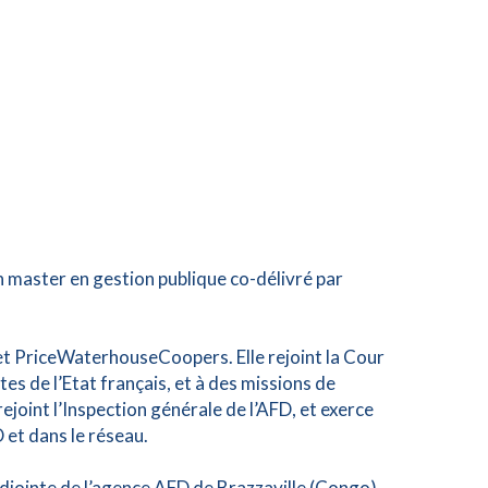
 master en gestion publique co-délivré par
inet PriceWaterhouseCoopers. Elle rejoint la Cour
es de l’Etat français, et à des missions de
oint l’Inspection générale de l’AFD, et exerce
 et dans le réseau.
djointe de l’agence AFD de Brazzaville (Congo),