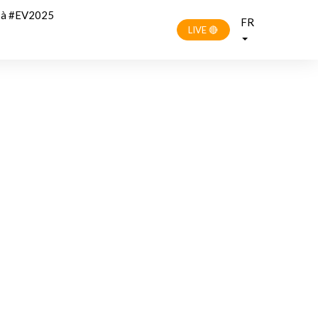
r à #EV2025
FR
LIVE 🔴