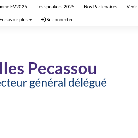
amme EV2025
Les speakers 2025
Nos Partenaires
Veni
En savoir plus
Se connecter
lles Pecassou
ecteur général délégué