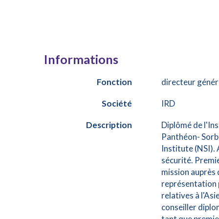
Informations
Fonction
directeur génér
Société
IRD
Description
Diplômé de l'Ins
Panthéon- Sorbo
Institute (NSI).
sécurité. Premie
mission auprès 
représentation 
relatives à l'Asi
conseiller diplo
tant que premie