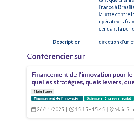
France à Brasíli
la lutte contre 
opérateurs franç
pendant la pério
Description
direction d'un é
Conférencier sur
Financement de l’innovation pour l
quelles stratégies, quels leviers, qu
Main Stage
Financement de l'innovation
Science et Entrepreneuriat
26/11/2025
|
15:15 - 15:45
|
Main St