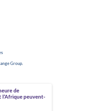
es
range Group.
heure de
et l’Afrique peuvent-