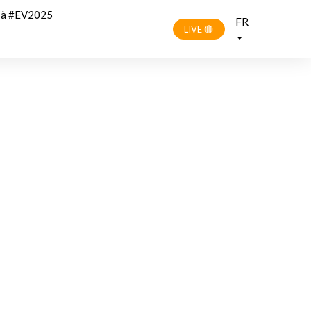
r à #EV2025
FR
LIVE 🔴