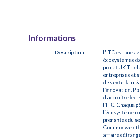
Informations
Description
L'ITC est une a
écosystèmes dan
projet UK Trade
entreprises et 
de vente, la cr
l’innovation. Po
d'accroitre leur
l’ITC. Chaque pô
l’écosystème con
prenantes du se
Commonwealth a
affaires étrang