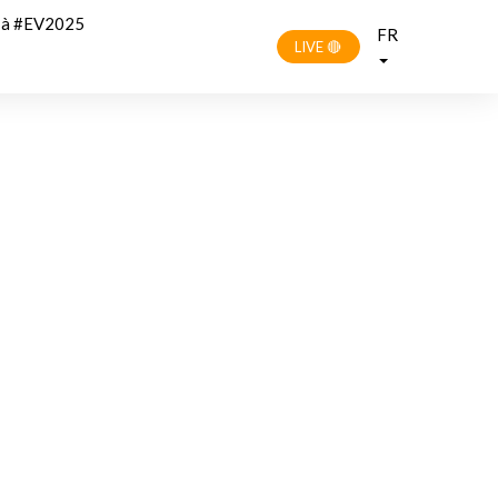
r à #EV2025
FR
LIVE 🔴