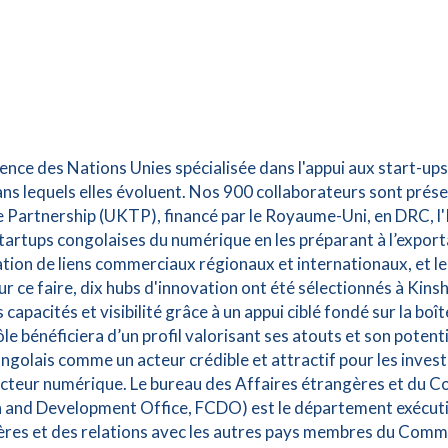
gence des Nations Unies spécialisée dans l'appui aux start-up
s lequels elles évoluent. Nos 900 collaborateurs sont prése
 Partnership (UKTP), financé par le Royaume-Uni, en DRC, l'I
startups congolaises du numérique en les préparant à l’export
éation de liens commerciaux régionaux et internationaux, et l
ur ce faire, dix hubs d'innovation ont été sélectionnés à Kins
s capacités et visibilité grâce à un appui ciblé fondé sur la bo
le bénéficiera d’un profil valorisant ses atouts et son potent
golais comme un acteur crédible et attractif pour les investis
cteur numérique. Le bureau des Affaires étrangères et du Co
nd Development Office, FCDO) est le département exécuti
ères et des relations avec les autres pays membres du Commo