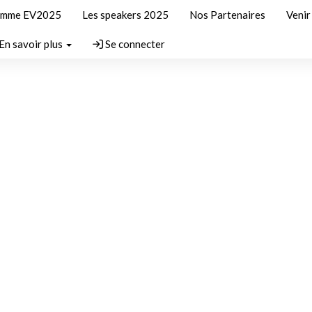
amme EV2025
Les speakers 2025
Nos Partenaires
Veni
En savoir plus
Se connecter