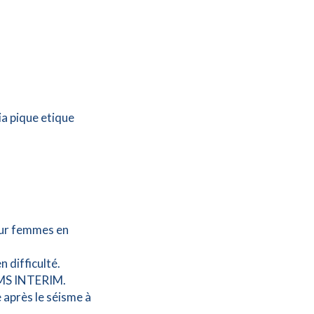
ia pique etique
our femmes en
n difficulté.
s MS INTERIM.
 après le séisme à