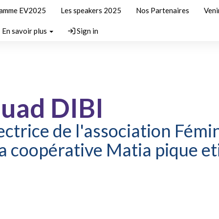
ramme EV2025
Les speakers 2025
Nos Partenaires
Veni
En savoir plus
Sign in
uad DIBI
ectrice de l'association Fémin
la coopérative Matia pique e