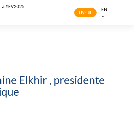
r à #EV2025
EN
LIVE 🔴
ine Elkhir , presidente
tique