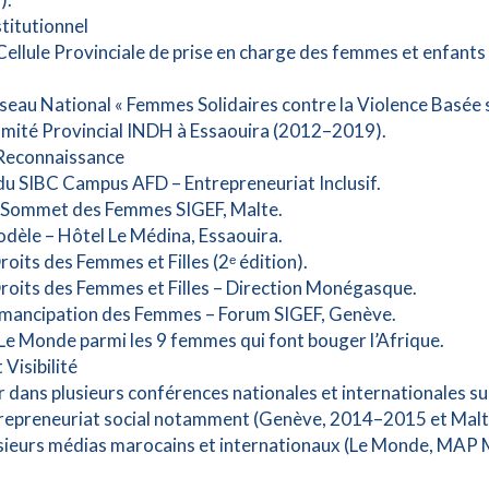
titutionnel
Cellule Provinciale de prise en charge des femmes et enfants
eau National « Femmes Solidaires contre la Violence Basée s
mité Provincial INDH à Essaouira (2012–2019).
 Reconnaissance
u SIBC Campus AFD – Entrepreneuriat Inclusif.
– Sommet des Femmes SIGEF, Malte.
èle – Hôtel Le Médina, Essaouira.
oits des Femmes et Filles (2ᵉ édition).
roits des Femmes et Filles – Direction Monégasque.
’Émancipation des Femmes – Forum SIGEF, Genève.
Le Monde parmi les 9 femmes qui font bouger l’Afrique.
 Visibilité
r dans plusieurs conférences nationales et internationales su
trepreneuriat social notamment (Genève, 2014–2015 et Malt
usieurs médias marocains et internationaux (Le Monde, MAP